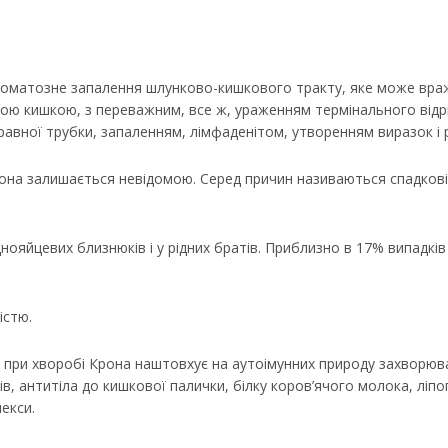
оматозне запалення шлунково-кишкового тракту, яке може вража
ою кишкою, з переважним, все ж, ураженням термінального відрі
травної трубки, запаленням, лімфаденітом, утворенням виразок і р
она залишається невідомою. Серед причин називаються спадкові 
нояйцевих близнюків і у рідних братів. Приблизно в 17% випадкі
істю.
 при хворобі Крона наштовхує на аутоімунних природу захворюва
, антитіла до кишкової палички, білку коров’ячого молока, ліпоп
лекси.