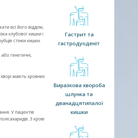
ти всі його відділи,
зка клубової кишки і
Гастрит та
убців стінки кишки.
гастродуоденіт
або генетичні,
в хворі мають кровних
Виразкова хвороба
шлунка та
дванадцятипалої
кишки
ння. У пацієнтів
олісахаридів. З крові