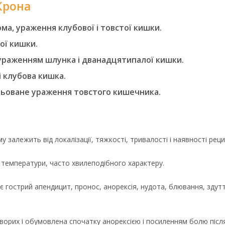
Крона
а, ураження клубової і товстої кишки.
ої кишки.
раженням шлунка і дванадцятипалої кишки.
і клубова кишка.
льоване ураження товстого кишечника.
у залежить від локалізації, тяжкості, тривалості і наявності рец
я температури, часто хвилеподібного характеру.
є гострий апендицит, пронос, анорексія, нудота, блювання, здут
хворих і обумовлена ​​спочатку анорексією і посиленням болю після