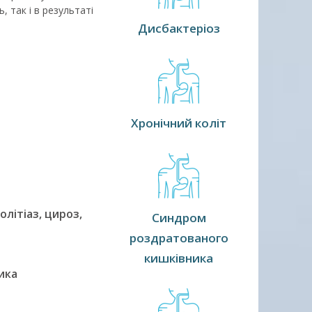
 так і в результаті
Дисбактеріоз
Хронічний коліт
літіаз, цироз,
Синдром
роздратованого
кишківника
ика