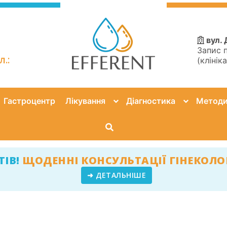
вул. 
Запис 
.:
(клінік
Гастроцентр
Лікування
Діагностика
Методи 
ІВ!
ЩОДЕННІ КОНСУЛЬТАЦІЇ ГІНЕКОЛОГ
➜ ДЕТАЛЬНІШЕ