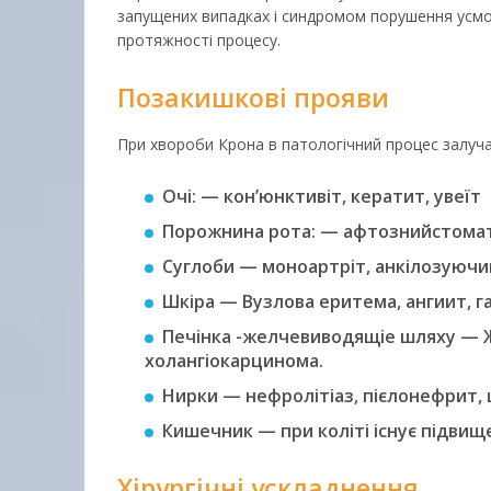
запущених випадках і синдромом порушення усмокт
протяжності процесу.
Позакишкові прояви
При хвороби Крона в патологічний процес залуча
Очі: — кон’юнктивіт, кератит, увеїт
Порожнина рота: — афтознийстома
Суглоби — моноартріт, анкілозуюч
Шкіра — Вузлова еритема, ангиит, г
Печінка -желчевиводящіе шляху — Жи
холангіокарцинома.
Нирки — нефролітіаз, пієлонефрит, 
Кишечник — при коліті існує підви
Хірургічні ускладнення