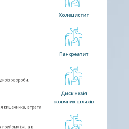
Холецистит
Панкреатит
идивів хвороби.
Дискінезія
жовчних шляхів
тя кишечника, втрата
 прийому їжі, а в