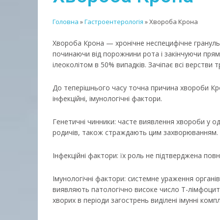
Головна
»
Гастроентерологія
»
Хвороба Крона
Хвороба Крона — хронічне неспецифічне грануль
починаючи від порожнини рота і закінчуючи прям
ілеоколітом в 50% випадків. Зачіпає всі верстви 
До теперішнього часу точна причина хвороби Кр
інфекційні, імунологічні фактори.
Генетичні чинники: часте виявлення хвороби у од
родичів, також страждають цим захворюванням.
Інфекційні фактори: їх роль не підтверджена повн
Імунологічні фактори: системне ураження органів
виявляють патологічно високе число T-лімфоцитів
хворих в періоди загострень виділені імунні комп