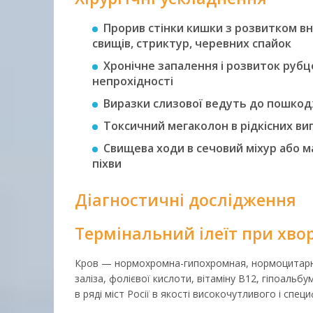
Прорив стінки кишки з розвитком вн
свищів, стриктур, черевних спайок
Хронічне запалення і розвиток рубц
непрохідності
Виразки слизової ведуть до пошкодж
Токсичний мегаколон в рідкісних вип
Свищева ходи в сечовий міхур або ма
піхви
Діагностичні дослідження
Термінальний ілеїт при хво
Кров — нормохромна-гипохромная, нормоцитарна
заліза, фолієвої кислоти, вітаміну B12, гіпоальб
в ряді міст Росії в якості високочутливого і спе