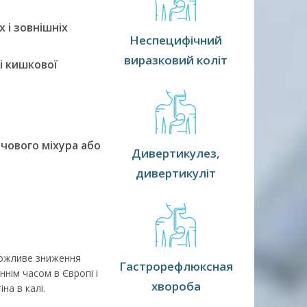
 і зовнішніх
Неспецифічний
виразковий коліт
і кишкової
ечового міхура або
Дивертикулез,
дивертикуліт
Можливе зниження
Гастрорефлюксная
ннім часом в Європі і
хвороба
на в калі.