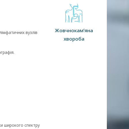
Жовчнокам’яна
лімфатичних вузлів
хвороба
графія.
ики широкого спектру