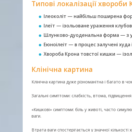
Типові локалізації хвороби 
Ілеоколіт — найбільш поширена форм
Ілеїт — ізольоване ураження клубов
Шлунково-дуоденальна форма — з у
Еюноілеіт — в процес залучені худа 
Хвороба Крона товстої кишки — ізо
Клінічна картина
Клінічна картина дуже різноманітна і багато в чом
Загальні симптоми: слабкість, втома, підвищенн
«Кишкові» симптоми: біль у животі, часто симулю
ваги.
Втрата ваги спостерігається у значної кількості 