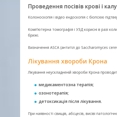
Проведення посівів крові і калу
Колоноскопія і відео ендоскопія c біопсією підтв
Комп’ютерна томографія і УЗД корисні в разі кол
брижі.
Визначення ASCA (антитіл до Saccharomyces cere
Лікування хвороби Крона
Лікування неускладненій хвороби Крона проводит
медикаментозна терапія;
озонотерапія;
детоксикація після лікування.
При наявності свищів, абсцесів, висіві патологі