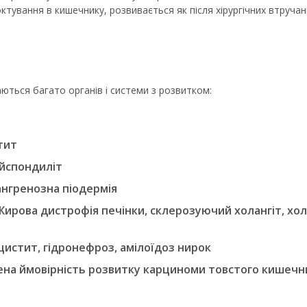
ування в кишечнику, розвивається як після хірургічних втручань,
ються багато органів і системи з розвитком:
тит
ийспондиліт
ангренозна піодермія
рова дистрофія печінки, склерозуючий холангіт, холо
цистит, гідронефроз, амілоїдоз нирок
щена ймовірність розвитку карциноми товстого кишечн