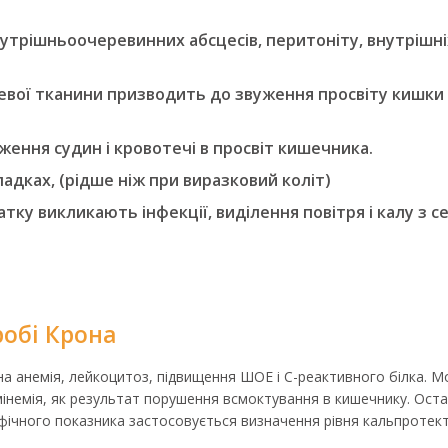
утрішньоочеревинних абсцесів, перитоніту, внутрішніх
евої тканини призводить до звуження просвіту кишки 
ення судин і кровотечі в просвіт кишечника.
адках, (рідше ніж при виразковий коліт)
тку викликають інфекції, виділення повітря і калу з с
робі Крона
 анемія, лейкоцитоз, підвищення ШОЕ і С-реактивного білка. 
умінемія, як результат порушення всмоктування в кишечнику. Оста
цифічного показника застосовується визначення рівня кальпротекті