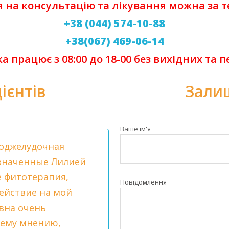
я на консультацію та лікування можна за 
+38 (044) 574-10-88
+38(067) 469-06-14
ка працює з 08:00 до 18-00 без вихідних та п
ієнтів
Залиш
Антон
Ваше ім'я
поджелудочная
 С этой напастью я
Внимательный, прия
назначенные Лилией
троэнтерологу
неплохо.
е фитотерапия,
. Лилия
Повідомлення
ействие на мой
 осмотрела меня и
вна очень
 Препараты,
оему мнению,
 значительно