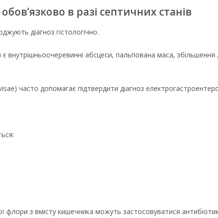
 обов’язково в разі септичних станів
ерджують діагноз гістологічно.
и є внутрішньоочеревинні абсцеси, пальпована маса, збільшення 
visae) часто допомагає підтвердити діагноз електрогастроентеро
ься:
чної флори з вмісту кишечника можуть застосовуватися антибіот