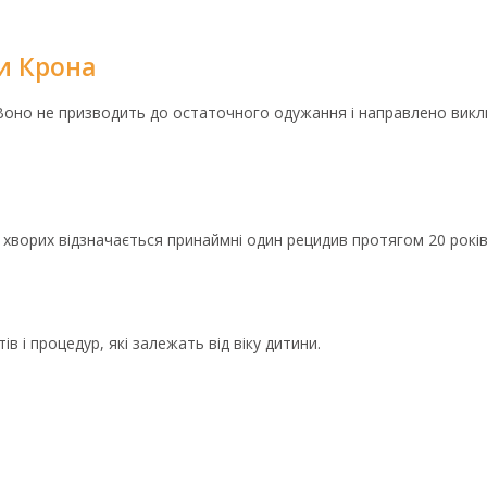
би Крона
. Воно не призводить до остаточного одужання і направлено вик
 хворих відзначається принаймні один рецидив протягом 20 років
в і процедур, які залежать від віку дитини.
l