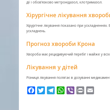
дії і обов’язково метронідазол, клотримазол.
Хірургічне лікування хворо
Хірургічне лікування показано при ускладненнях
ускладнень.
Прогноз хвороби Крона
Хвороба має рецидивуючий перебіг і майже у всіх
Лікування у дітей
Різниця лікування полягає в дозуванні медикаменті
Facebook
Twitter
Telegram
WhatsApp
Viber
Print
Emai