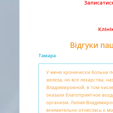
Записатис
Кліні
Відгуки пац
Тамара
Вера
У меня хронически больна 
У меня был гастродуоденит.
железа, но все лекарства, 
и попала к специалисту-гас
Владимировной, в том числ
Лилии Владимировне Турчак
оказали благоприятное возд
Владимировна внимательно
организм. Лилия Владимиро
выслушала все мои жалобы.
внимательно отнеслась к м
которые она мне выписала,