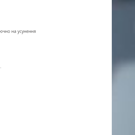
лючно на усунення
.