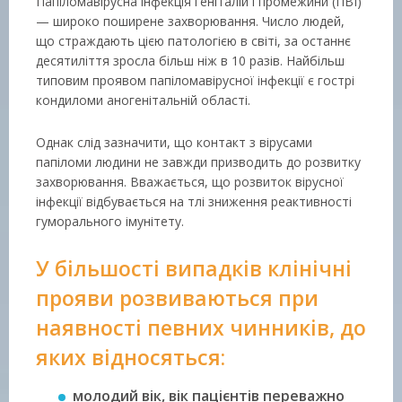
Папіломавірусна інфекція геніталій і промежини (ПВІ)
— широко поширене захворювання. Число людей,
що страждають цією патологією в світі, за останнє
десятиліття зросла більш ніж в 10 разів. Найбільш
типовим проявом папіломавірусної інфекції є гострі
кондиломи аногенітальній області.
Однак слід зазначити, що контакт з вірусами
папіломи людини не завжди призводить до розвитку
захворювання. Вважається, що розвиток вірусної
інфекції відбувається на тлі зниження реактивності
гуморального імунітету.
У більшості випадків клінічні
прояви розвиваються при
наявності певних чинників, до
яких відносяться:
молодий вік, вік пацієнтів переважно