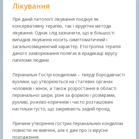
Лікування
При даній патології лікування поєднує як
консервативну терапію, так і хірургічні методи
лікування. Однак слід зазначити, що в більшості
випадків лікування носить симптоматичний і
загальнозміцнюючий характер. Етіотропна терапія
даного захворювання полягає в ерадикації вірусу
папіломи людини.
Періанальні Гострі кондиломи – тверді бородавчасті
вузлики, що утворюються на статевих органах
чоловіків і жінок, а також розростання в області
періанальної шкіри, різні за формою і розмірами,
рухливі, рожево-коричневі і часто розташовані
настільки густо, що закривають задній прохід.
Причини утворення гострих періанальних кондилом
повністю не вивчені, але є дані про їх вірусне
походження.