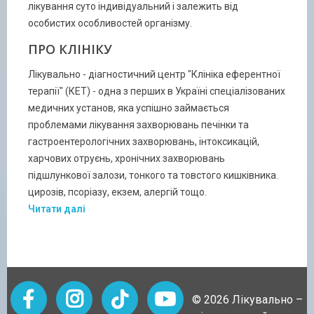
лікування суто індивідуальний і залежить від
особистих особливостей організму.
ПРО КЛІНІКУ
Лікувально - діагностичний центр "Клініка еферентної
терапії" (КЕТ) - одна з перших в Україні спеціалізованих
медичних установ, яка успішно займається
проблемами лікування захворювань печінки та
гастроентерологічних захворювань, інтоксикацій,
харчових отруєнь, хронічних захворювань
підшлункової залози, тонкого та товстого кишківника.
цирозів, псоріазу, екзем, алергій тощо.
Читати далі
facebook
instagram
tiktok
youtube
© 2026 Лікувально –