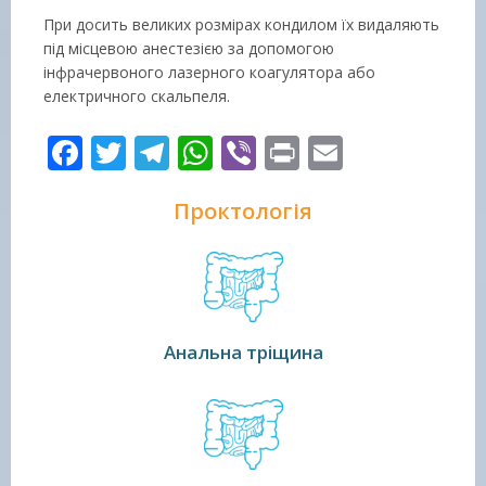
При досить великих розмірах кондилом їх видаляють
під місцевою анестезією за допомогою
інфрачервоного лазерного коагулятора або
електричного скальпеля.
Facebook
Twitter
Telegram
WhatsApp
Viber
Print
Email
Проктологія
Анальна тріщина