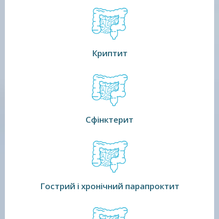
Криптит
Сфінктерит
Гострий і хронічний парапроктит