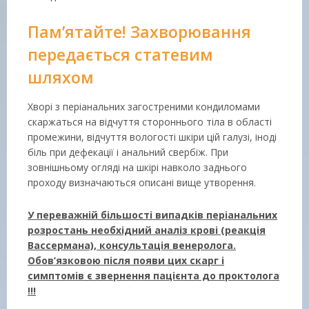
Пам’ятайте! Захворювання
передається статевим
шляхом
Хворі з періанальних загостреними кондиломами
скаржаться на відчуття стороннього тіла в області
промежини, відчуття вологості шкіри цій галузі, іноді
біль при дефекації і анальний свербіж. При
зовнішньому огляді на шкірі навколо заднього
проходу визначаються описані вище утворення.
У переважній більшості випадків періанальних
розростань необхідний аналіз крові (реакція
Вассермана), консультація венеролога.
Обов’язковою після появи цих скарг і
симптомів є звернення пацієнта до проктолога
!!!