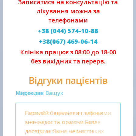
Записатися на консультацію та
лікування можна за
телефонами
+38 (044) 574-10-88
+38(067) 469-06-14
Клініка працює з 08:00 до 18-00
без вихідних та перерв.
Відгуки пацієнтів
Мирослав Ващук
Мари
Гарний спеціаліст з глибокими
Н
зняннями та практичним
в
досвідом. Якщо чесно, таких
и