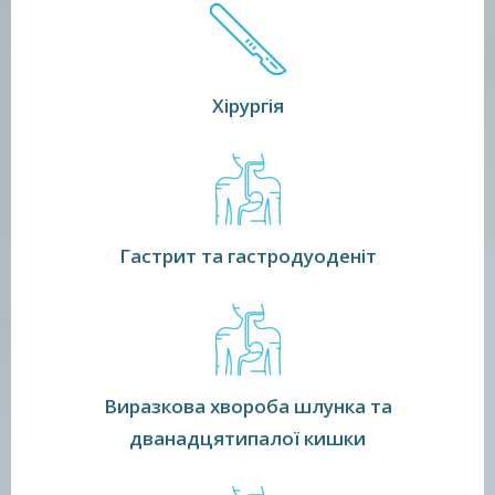
Хірургія
Гастрит та гастродуоденіт
Виразкова хвороба шлунка та
дванадцятипалої кишки